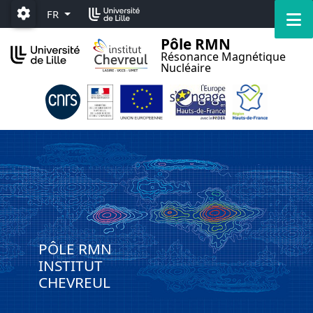
Accéder au menu principal
Accéder au contenu
M
FR
Paramétrage
Pôle RMN
Résonance Magnétique
Nucléaire
PÔLE RMN
INSTITUT
CHEVREUL